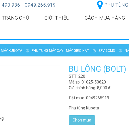
.490.986 - 0949.265.919
PHỤ TÙNG
TRANG CHỦ
GIỚI THIỆU
CÁCH MUA HÀNG
T MÁY KUBOTA
PHỤ TÙNG MÁY CẤY - MÁY GIEO HẠT
SPV-6CMD
NẮ
BU LÔNG (BOLT) 
STT: 220
Mã sp: 01025-50620
Giá chính hãng:
8,000
đ
Đặt mua: 0949265919
Phụ tùng Kubota