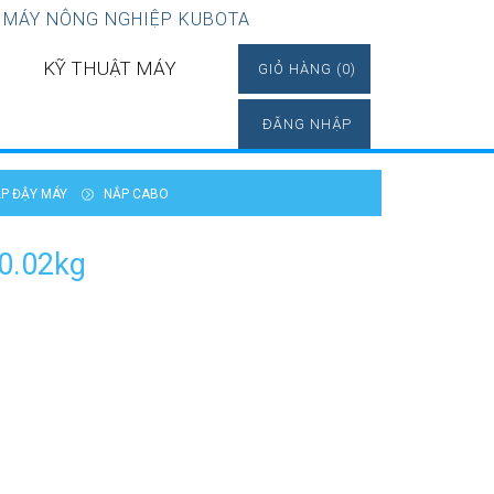
 MÁY NÔNG NGHIỆP KUBOTA
KỸ THUẬT MÁY
GIỎ HÀNG (0)
ĐĂNG NHẬP
P ĐẬY MÁY
NẮP CABO
0.02kg