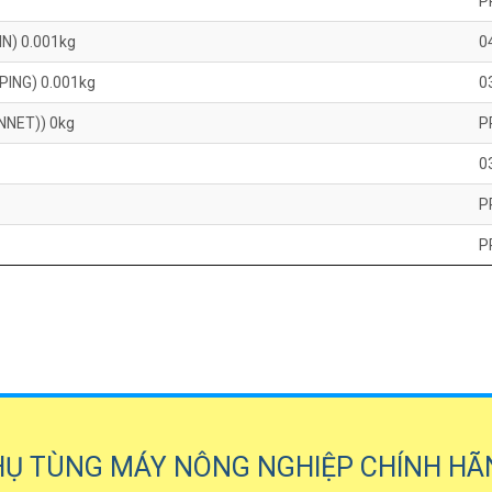
P
N) 0.001kg
0
PING) 0.001kg
0
NNET)) 0kg
P
0
P
P
HỤ TÙNG MÁY NÔNG NGHIỆP CHÍNH HÃ