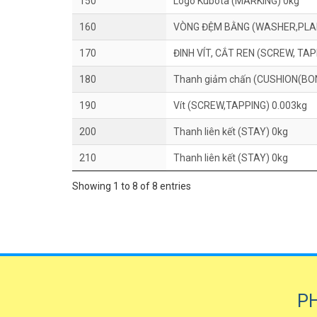
150
Logo Kubota (MARKING) 0kg
160
VÒNG ĐỆM BẰNG (WASHER,PLAI
170
ĐINH VÍT, CẮT REN (SCREW, TAP
180
Thanh giảm chấn (CUSHION(BO
190
Vít (SCREW,TAPPING) 0.003kg
200
Thanh liên kết (STAY) 0kg
210
Thanh liên kết (STAY) 0kg
Showing 1 to 8 of 8 entries
P