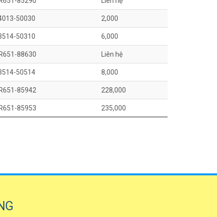
R651-85290
Liên hệ
4013-50030
2,000
3514-50310
6,000
R651-88630
Liên hệ
3514-50514
8,000
R651-85942
228,000
R651-85953
235,000
NG