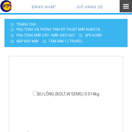
ĐĂNG NHẬP
GIỎ HÀNG (0)
TRANG CHỦ
PHỤ TÙNG VÀ THÔNG TINH KỸ THUẬT MÁY KUBOTA
PHỤ TÙNG MÁY CẤY - MÁY GIEO HẠT
SPV-6CMD
NẮP ĐẬY MÁY
TẤM SÀN 1 ( TRƯỚC)