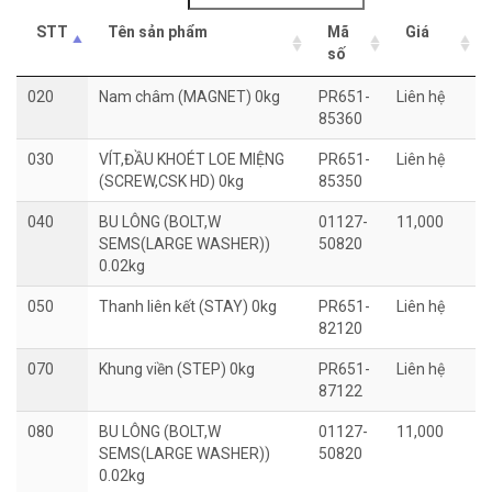
STT
Tên sản phẩm
Mã
Giá
số
020
Nam châm (MAGNET) 0kg
PR651-
Liên hệ
85360
030
VÍT,ĐẦU KHOÉT LOE MIỆNG
PR651-
Liên hệ
(SCREW,CSK HD) 0kg
85350
040
BU LÔNG (BOLT,W
01127-
11,000
SEMS(LARGE WASHER))
50820
0.02kg
050
Thanh liên kết (STAY) 0kg
PR651-
Liên hệ
82120
070
Khung viền (STEP) 0kg
PR651-
Liên hệ
87122
080
BU LÔNG (BOLT,W
01127-
11,000
SEMS(LARGE WASHER))
50820
0.02kg