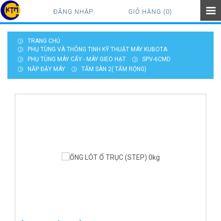
ĐĂNG NHẬP
GIỎ HÀNG (0)
TRANG CHỦ
PHỤ TÙNG VÀ THÔNG TINH KỸ THUẬT MÁY KUBOTA
PHỤ TÙNG MÁY CẤY - MÁY GIEO HẠT
SPV-6CMD
NẮP ĐẬY MÁY
TẤM SÀN 2( TẤM RỘNG)