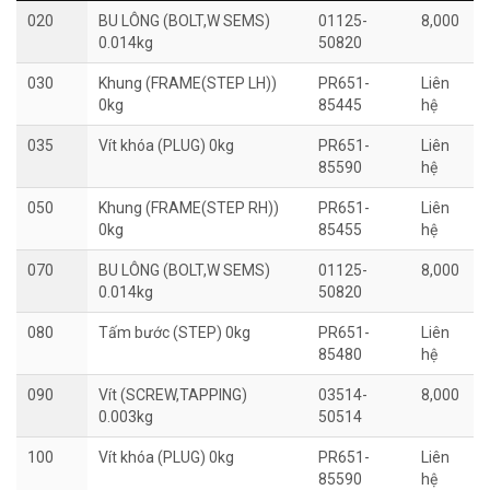
020
BU LÔNG (BOLT,W SEMS)
01125-
8,000
0.014kg
50820
030
Khung (FRAME(STEP LH))
PR651-
Liên
0kg
85445
hệ
035
Vít khóa (PLUG) 0kg
PR651-
Liên
85590
hệ
050
Khung (FRAME(STEP RH))
PR651-
Liên
0kg
85455
hệ
070
BU LÔNG (BOLT,W SEMS)
01125-
8,000
0.014kg
50820
080
Tấm bước (STEP) 0kg
PR651-
Liên
85480
hệ
090
Vít (SCREW,TAPPING)
03514-
8,000
0.003kg
50514
100
Vít khóa (PLUG) 0kg
PR651-
Liên
85590
hệ